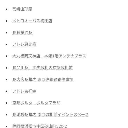
宮崎山形屋
メトロオーパス梅田店
JR秋葉原駅
アトレ恵比寿
大丸福岡天神店 本館1階アンテナプラス
JR品川駅 中央改札内京急改札前
JR大宮駅構内 東西連絡通路催事場
アトレ吉祥寺
京都ポルタ ポルタプラザ
JR池袋駅構内 南口改札前イベントスペース
静岡県浜松市中区砂山町320-2