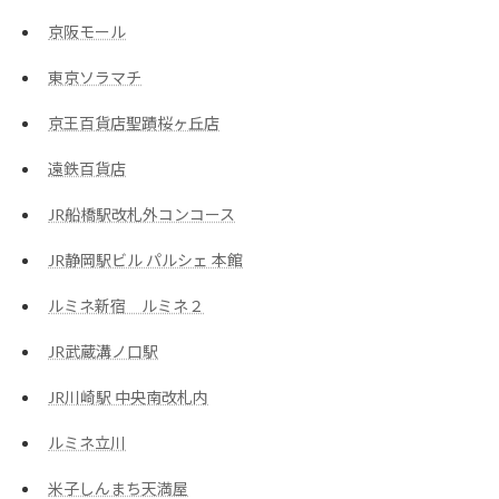
京阪モール
東京ソラマチ
京王百貨店聖蹟桜ヶ丘店
遠鉄百貨店
JR船橋駅改札外コンコース
JR静岡駅ビル パルシェ 本館
ルミネ新宿 ルミネ２
JR武蔵溝ノ口駅
JR川崎駅 中央南改札内
ルミネ立川
米子しんまち天満屋