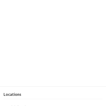
POPUP STORE
地域
関東
北海道・東北
中部
九州
近畿
中国
Locations