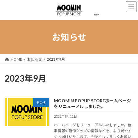
コ
ナ
ン
ビ
テ
ゲ
ン
ー
ツ
シ
へ
ョ
お知らせ
ス
ン
キ
に
ッ
移
プ
動
HOME
お知らせ
2023年9月
2023年9月
MOOMIN POPUP STOREホームページ
その他
をリニューアルしました。
2023年9月11日
ホームページをリニューアルいたしました。催
事情報や新作グッズの情報などを、より見やす
くお届けいたします。今後ともよろしくお願い