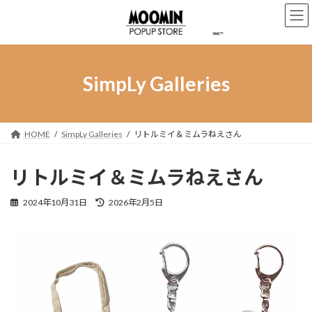
コ
ナ
ン
ビ
テ
ゲ
ン
ー
ツ
シ
へ
ョ
SimpLy Galleries
ス
ン
キ
に
ッ
移
プ
動
HOME
SimpLy Galleries
リトルミイ＆ミムラねえさん
リトルミイ＆ミムラねえさん
最
2024年10月31日
2026年2月5日
終
更
新
日
時
: