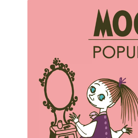
コ
ナ
ン
ビ
テ
ゲ
ン
ー
ツ
シ
へ
ョ
ス
ン
キ
に
ッ
移
プ
動