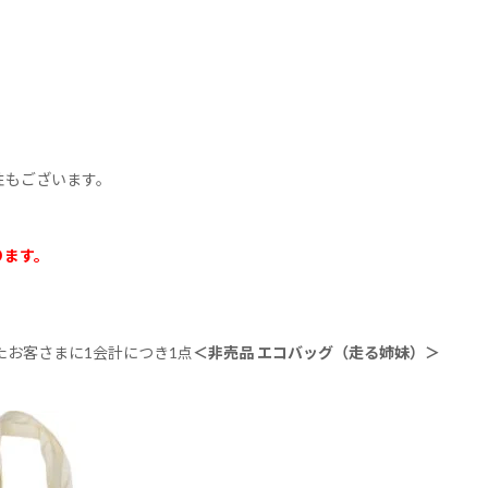
性もございます。
ります。
いたお客さまに1会計につき1点
＜非売品 エコバッグ（走る姉妹）＞