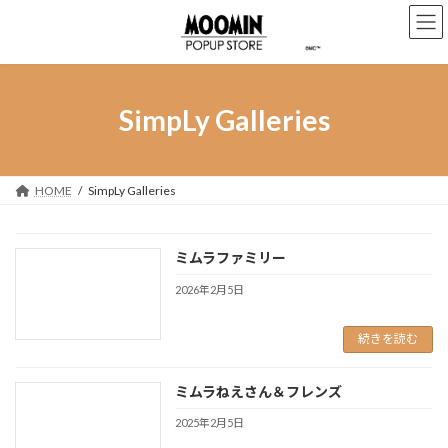
コ
ナ
ン
ビ
テ
ゲ
ン
ー
ツ
シ
へ
ョ
SimpLy Galleries
ス
ン
キ
に
ッ
移
プ
動
HOME
SimpLy Galleries
ミムラファミリー
2026年2月5日
続きを読む
ミムラねえさん＆フレンズ
2025年2月5日